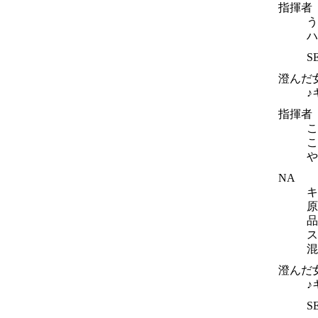
指揮者
う
ハ
S
澄んだ
♪
指揮者
こ
こ
や
NA
キ
原
品
ス
混
澄んだ
♪
S