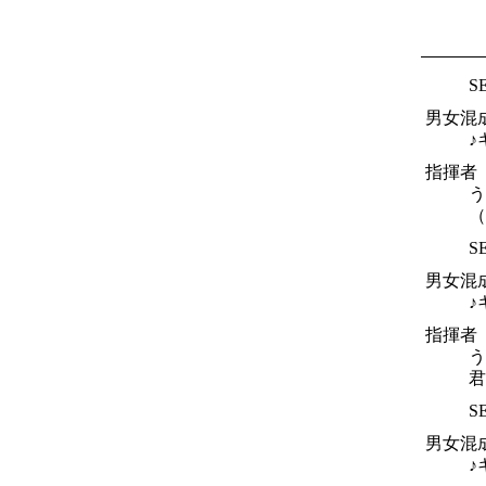
S
男女混成
♪
指揮者
う
（
S
男女混成
♪
指揮者
う
君
S
男女混
♪