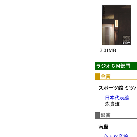
3.01MB
ラジオＣＭ部門
金賞
スポーツ館 ミツ
日本代表編
森貴雄
銀賞
南座
色々な音編