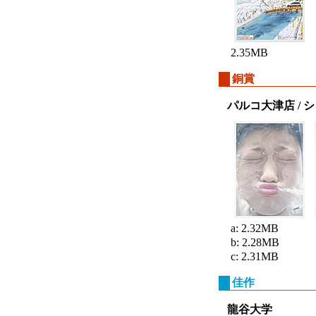
2.35MB
銅賞
パルコ大津店 / 
a: 2.32MB
b: 2.28MB
c: 2.31MB
佳作
龍谷大学