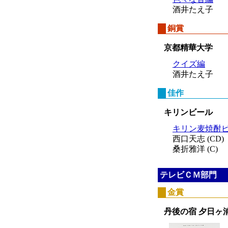
酒井たえ子
銅賞
京都精華大学
クイズ編
酒井たえ子
佳作
キリンビール
キリン麦焼酎
西口天志 (CD)
桑折雅洋 (C)
テレビＣＭ部門
金賞
丹後の宿 夕日ヶ