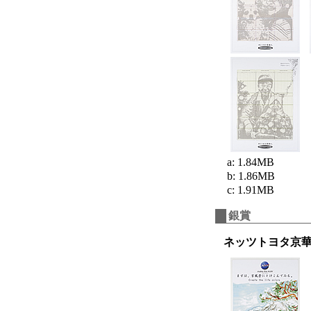
a: 1.84MB
b: 1.86MB
c: 1.91MB
銀賞
ネッツトヨタ京