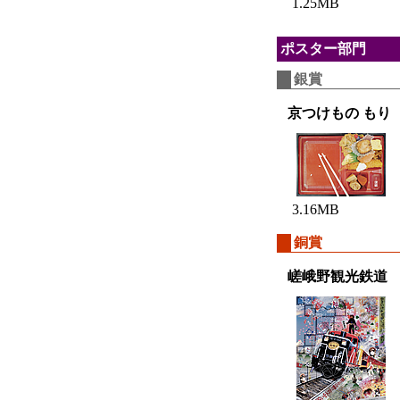
1.25MB
ポスター部門
銀賞
京つけもの もり
3.16MB
銅賞
嵯峨野観光鉄道