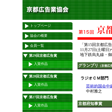
トップページ
協会の概要
「第15回京都広
会員一覧
11月27日(土曜日)
地下鉄烏丸線・御
第29回京都広告賞
入賞作品
グランプリ
（京都広
第28回京都広告賞
ラジオＣＭ部門
入賞作品
芸術的国会中
中村雅之
第27回京都広告賞
京都府知事賞
入賞作品