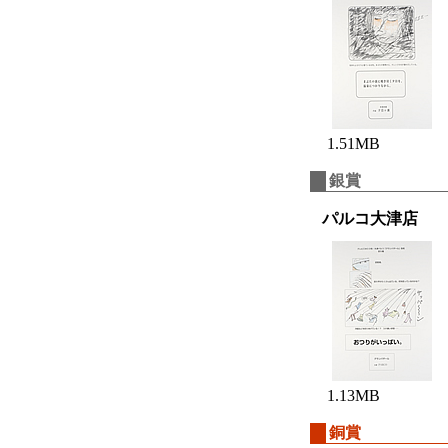
1.51MB
銀賞
パルコ大津店
1.13MB
銅賞