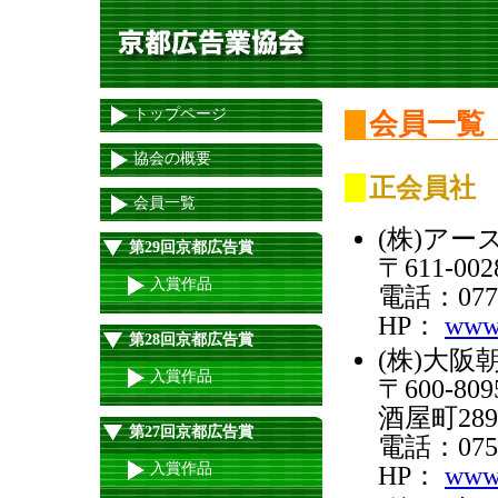
トップページ
会員一覧
協会の概要
正会員社
会員一覧
(株)アー
第29回京都広告賞
〒611-
入賞作品
電話：0774
HP：
www.
第28回京都広告賞
(株)大阪
入賞作品
〒600-
酒屋町28
第27回京都広告賞
電話：075-
入賞作品
HP：
www.