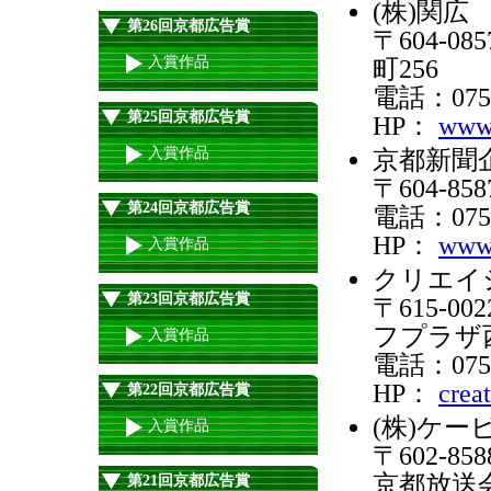
(株)関広
第26回京都広告賞
〒604-
入賞作品
町256
電話：075-
第25回京都広告賞
HP：
www.
入賞作品
京都新聞企
〒604-
第24回京都広告賞
電話：075-
HP：
www.
入賞作品
クリエイシ
第23回京都広告賞
〒615-
フプラザ
入賞作品
電話：075-
HP：
creat
第22回京都広告賞
(株)ケ
入賞作品
〒602-
京都放送
第21回京都広告賞