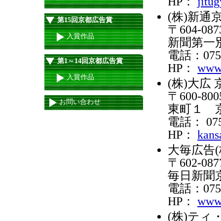
HP：
jitu
(株)新通
第15回京都広告賞
〒604-
入賞作品
新聞第一
電話：075-
第1～14回京都広告賞
HP：
www.
入賞作品
(株)大広
〒600-
お問い合わせ
東町１ 
電話： 075‐
HP：
kans
大毎広告(
〒602-
毎日新聞
電話：075-
HP：
www
(株)テ