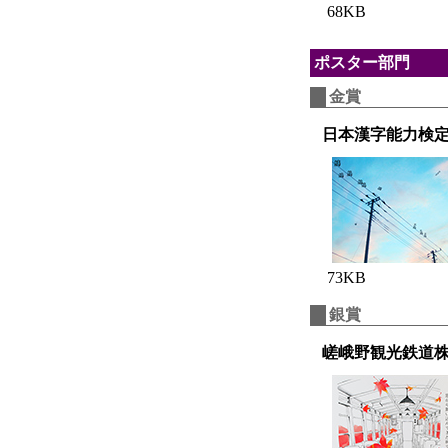
68KB
ポスター部門
金賞
日本漢字能力検
73KB
銀賞
嵯峨野観光鉄道