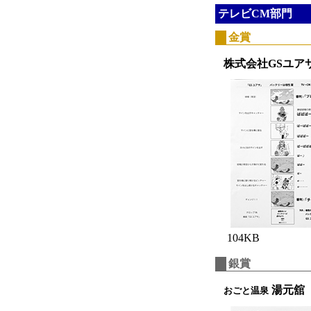
テレビCM部門
金賞
株式会社GSユア
104KB
銀賞
湯元舘
おごと温泉