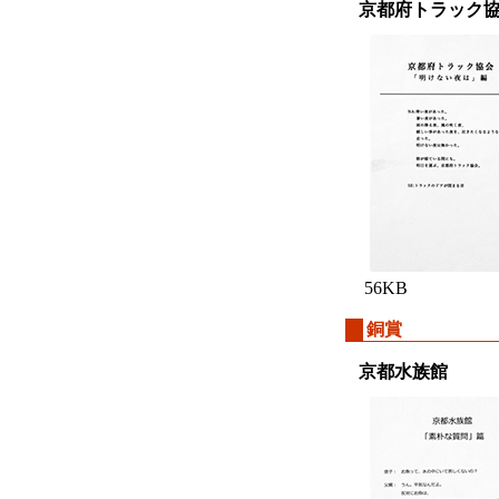
京都府トラック
56KB
銅賞
京都水族館