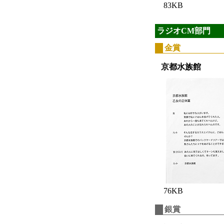
83KB
ラジオCM部門
金賞
京都水族館
76KB
銀賞