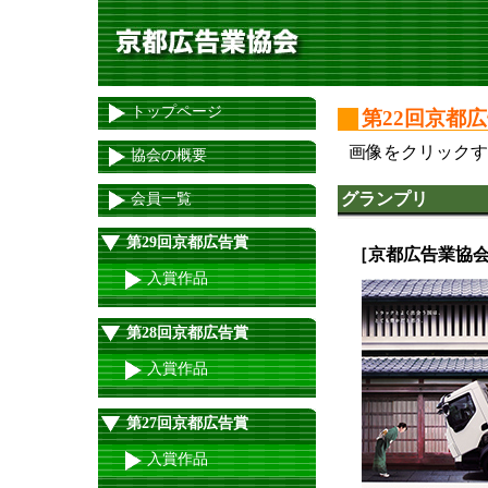
トップページ
第22回京都
画像をクリックす
協会の概要
グランプリ
会員一覧
第29回京都広告賞
［京都広告業協
入賞作品
第28回京都広告賞
入賞作品
第27回京都広告賞
入賞作品