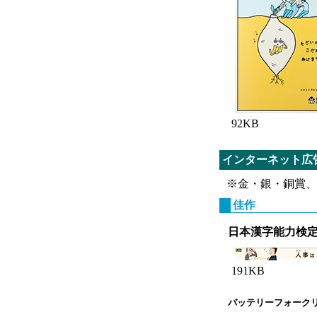
92KB
インターネット広
※金・銀・銅賞、
佳作
日本漢字能力検
191KB
バッテリーフォーク