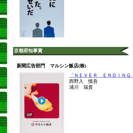
京都府知事賞
新聞広告部門 マルシン飯店(株)
「ＮＥＶＥＲ ＥＮＤＩＮＧ
西野入 慎吾
浦川 瑞貴