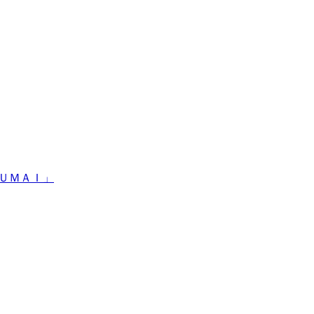
 ＵＭＡＩ」