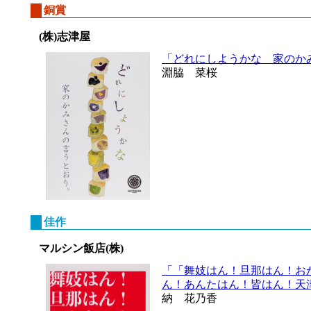
銅賞
(株)志津屋
「どれにしようかな 家のか
淵脇 菜桜
佳作
マルシン飯店(株)
「「舞妓はん！旦那はん！お
ん！あんたはん！皆はん！天
納 花乃香