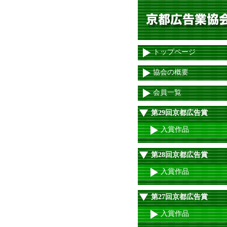
トップページ
協会の概要
会員一覧
第29回京都広告賞
入賞作品
第28回京都広告賞
入賞作品
第27回京都広告賞
入賞作品