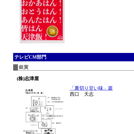
テレビCM部門
銀賞
(株)志津屋
「裏切り甘い味」篇
西口 天志