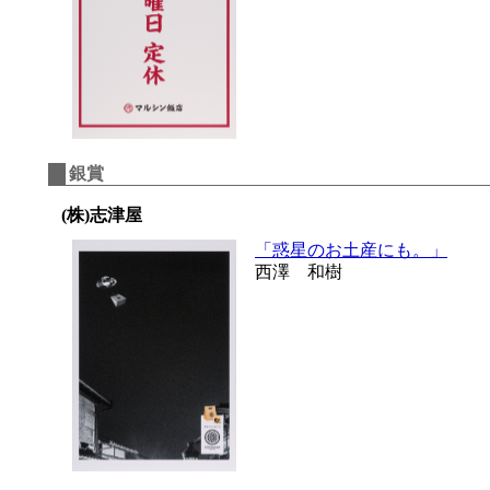
銀賞
(株)志津屋
「惑星のお土産にも。」
西澤 和樹