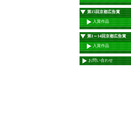
第15回京都広告賞
入賞作品
第1～14回京都広告賞
入賞作品
お問い合わせ