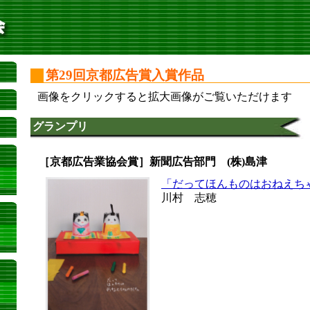
第29回京都広告賞入賞作品
画像をクリックすると拡大画像がご覧いただけます
グランプリ
［京都広告業協会賞］新聞広告部門 (株)島津
「だってほんものはおねえち
川村 志穂