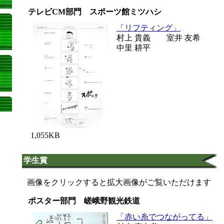
テレビCM部門 スポーツ館ミツハシ
「リフティング」
村上 貴義 室井 友希
中里 耕平
1,055KB
学生賞
画像をクリックすると拡大画像がご覧いただけます
ポスター部門 嵯峨野観光鉄道
「赤い糸でつながってる」