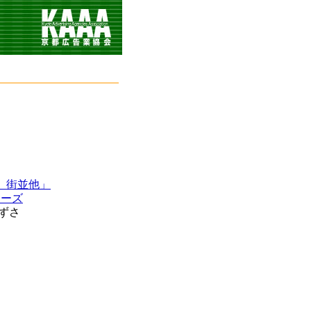
、街並他」
リーズ
あずさ