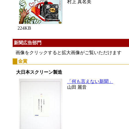
村上 真名美
224KB
新聞広告部門
画像をクリックすると拡大画像がご覧いただけます
金賞
大日本スクリーン製造
「何も言えない新聞」
山田 麗音