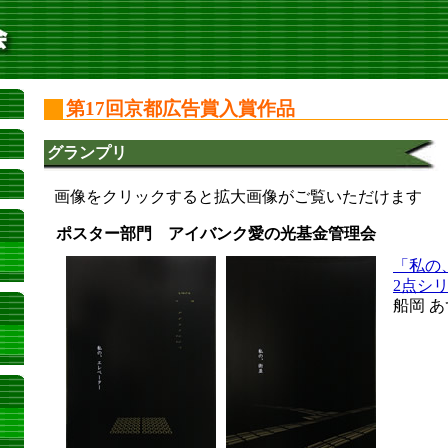
第17回京都広告賞入賞作品
グランプリ
画像をクリックすると拡大画像がご覧いただけます
ポスター部門 アイバンク愛の光基金管理会
「私の
2点シ
船岡 