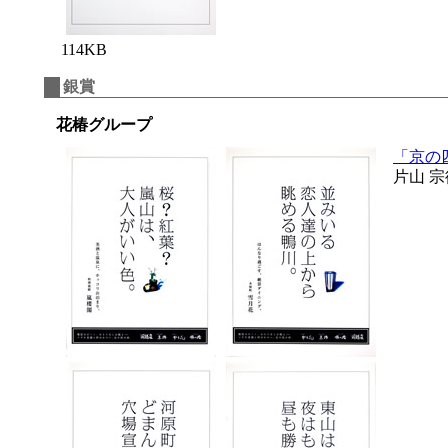
114KB
銀賞
花椿グループ
「京の
片山 