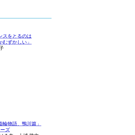
ンスをとるのは
かむずかしい」
子
指輪物語、鴨川篇」
リーズ