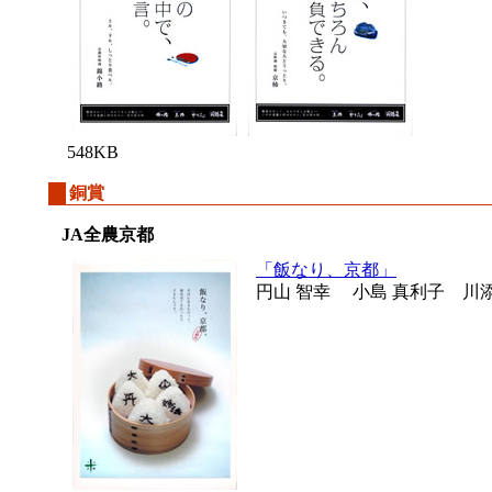
548KB
銅賞
JA全農京都
「飯なり、京都」
円山 智幸 小島 真利子 川添