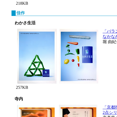
218KB
佳作
わかさ生活
「バラ
なかな
堀 由紀
257KB
寺内
「京都
2点シ