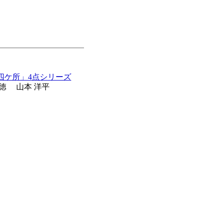
四ケ所」4点シリーズ
宗徳 山本 洋平