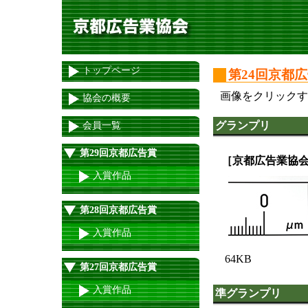
トップページ
第24回京都
画像をクリックす
協会の概要
グランプリ
会員一覧
第29回京都広告賞
［京都広告業協
入賞作品
第28回京都広告賞
入賞作品
64KB
第27回京都広告賞
入賞作品
準グランプリ