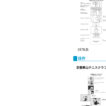
197KB
佳作
京都東山テニスクラ