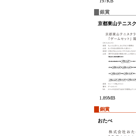
197KB
銀賞
京都東山テニス
1.89MB
銅賞
おたべ