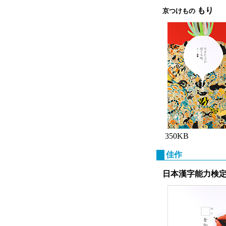
もり
京つけもの
350KB
佳作
日本漢字能力検