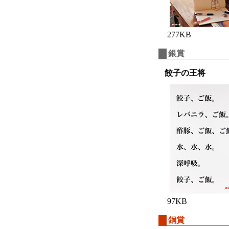
277KB
銀賞
餃子の王将
97KB
銅賞