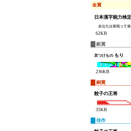
金賞
日本漢字能力検
62KB
銀賞
もり
京つけもの
236KB
銅賞
餃子の王将
35KB
佳作