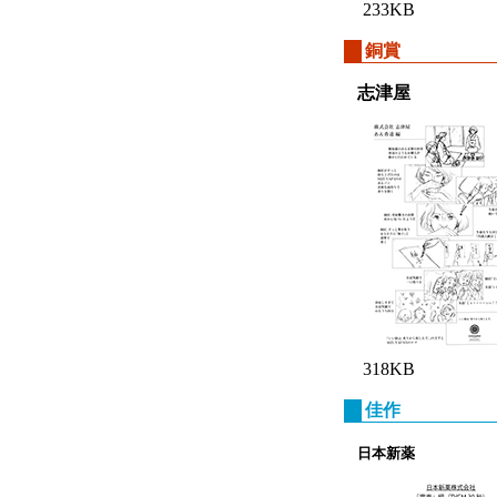
233KB
銅賞
志津屋
318KB
佳作
日本新薬