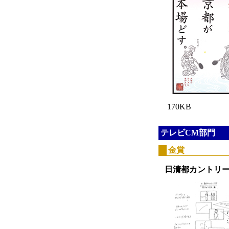
170KB
テレビCM部門
金賞
日清都カントリ