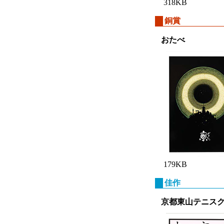
318KB
銅賞
おたべ
179KB
佳作
京都東山テニス