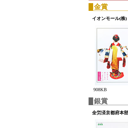
金賞
イオンモール(株
908KB
銀賞
全労済京都府本