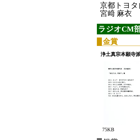
京都トヨタ
宮﨑 麻衣
ラジオCM
金賞
浄土真宗本願寺
75KB