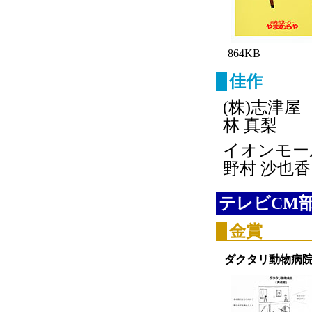
864KB
佳作
(株)志津屋
林 真梨
イオンモール
野村 沙也香
テレビCM
金賞
ダクタリ動物病