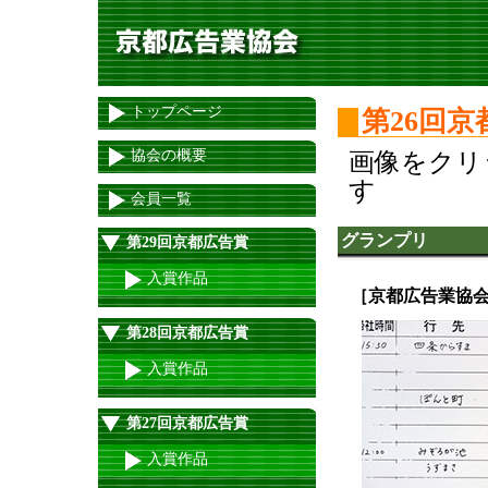
トップページ
第26回
協会の概要
画像をクリ
す
会員一覧
グランプリ
第29回京都広告賞
入賞作品
［京都広告業協
第28回京都広告賞
入賞作品
第27回京都広告賞
入賞作品