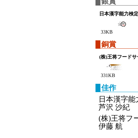
銀賞
日本漢字能力検
33KB
銅賞
(株)王将フード
331KB
佳作
日本漢字能
芦沢 沙紀
(株)王将
伊藤 航