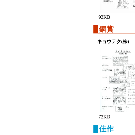
93KB
銅賞
キョウテク(株)
72KB
佳作