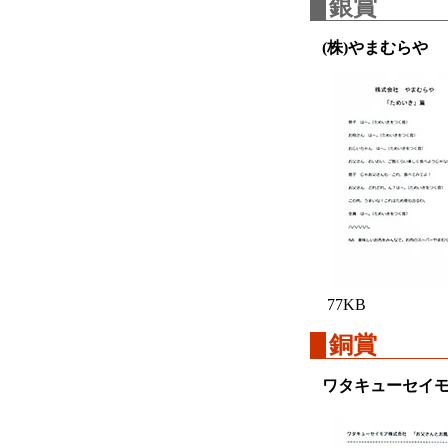
銀賞
(株)やまむらや
77KB
銅賞
ワタキューセイ