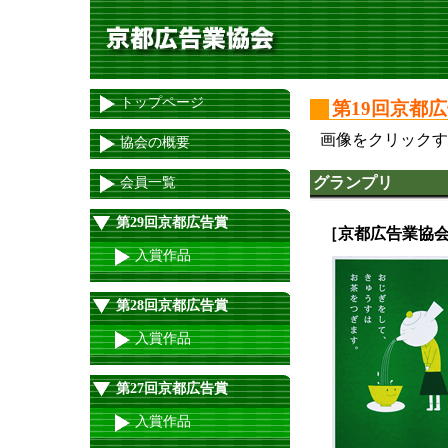
トップページ
第19回京都
画像をクリックす
協会の概要
グランプリ
会員一覧
第29回京都広告賞
［京都広告業協
入賞作品
第28回京都広告賞
入賞作品
第27回京都広告賞
入賞作品