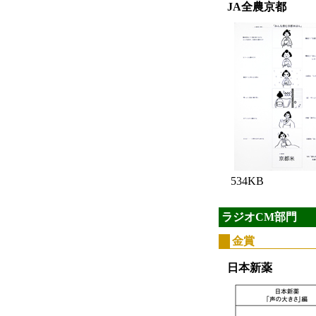
JA全農京都
534KB
ラジオCM部門
金賞
日本新薬