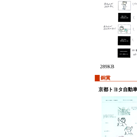
289KB
銅賞
京都トヨタ自動