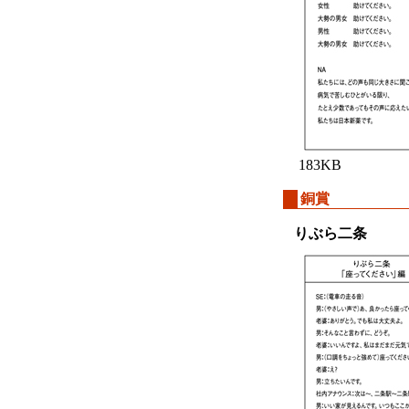
183KB
銅賞
りぶら二条