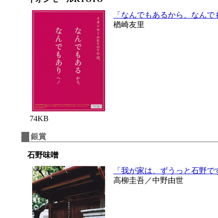
「なんでもあるから、なんで
楢崎友里
74KB
銀賞
石野味噌
「我が家は、ずうっと石野で
高柳圭吾／中野由世