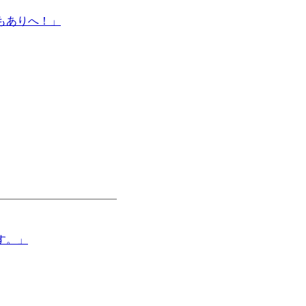
もありへ！」
す。」