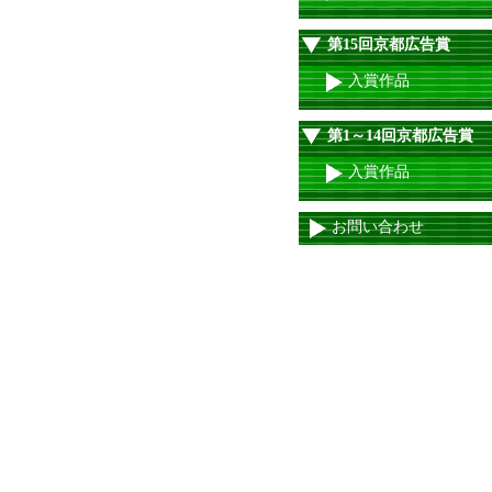
第15回京都広告賞
入賞作品
第1～14回京都広告賞
入賞作品
お問い合わせ