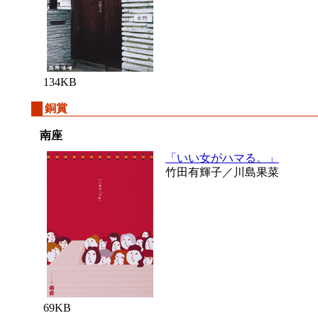
134KB
銅賞
南座
「いい女がハマる。」
竹田有輝子／川島果菜
69KB