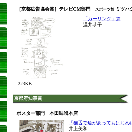
［京都広告協会賞］テレビCM部門
ミツハ
スポーツ館
「カーリング」篇
温井恭子
223KB
京都府知事賞
ポスター部門 本田味噌本店
「猫舌で魚があってもはじめ
井上美和