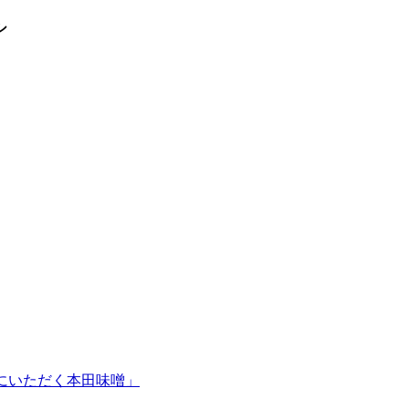
シ
にいただく本田味噌」