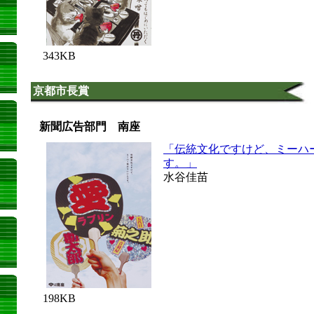
343KB
京都市長賞
新聞広告部門 南座
「伝統文化ですけど、ミーハ
す。」
水谷佳苗
198KB