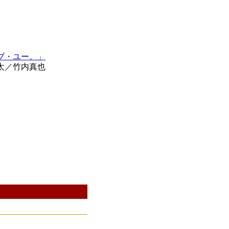
ブ・ユー。」
太／竹内真也