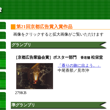
第21回京都広告賞入賞作品
画像をクリックすると拡大画像がご覧いただけます
グランプリ
［京都広告業協会賞］ポスター部門
松栄堂
香老舗
「香りの旅に出よう。」
中尾香那／見市沖
279KB
準グランプリ